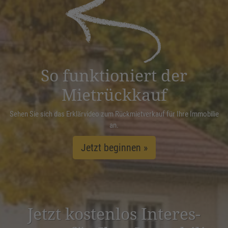
powered by
Usercentrics Consent
Management Platform
&
eRecht24
So funktioniert der
Mietrückkauf
Sehen Sie sich das Erklärvideo zum Rückmietverkauf für Ihre Immobilie
an.
Jetzt beginnen »
Jetzt kostenlos Inter­es­