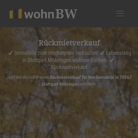
1
Rückmiet­ver­kauf
Immobilie zum Höchstpreis verkaufen
Lebenslang
in Stuttgart Möhringen wohnen bleiben
Rückmietverkauf
Jetzt mit WohnBW einen
Rückmietverkauf für Ihre Immobilie in 70567
Stuttgart Möhringen
ermitteln.