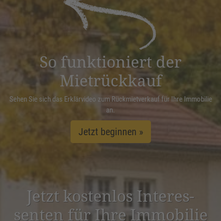
Management Platform
&
eRecht24
So funktioniert der
Mietrückkauf
Sehen Sie sich das Erklärvideo zum Rückmietverkauf für Ihre Immobilie
an.
Jetzt beginnen »
Jetzt kostenlos Inter­es­
senten für Ihre Immobilie