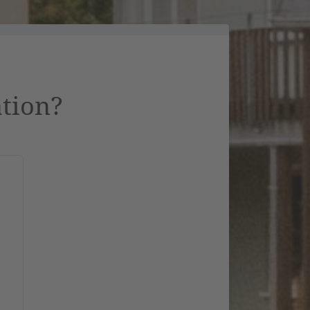
ation?