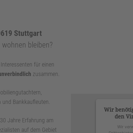
619 Stuttgart
n wohnen bleiben?
nteressenten für einen
unverbindlich
zusammen.
obiliengutachtern,
n und Bankkaufleuten.
Wir benöti
den Vi
r 30 Jahre Erfahrung am
Wir ver
zialisten auf dem Gebiet
Drittanbiete