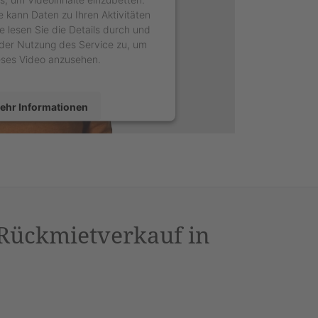
e kann Daten zu Ihren Aktivitäten
e lesen Sie die Details durch und
der Nutzung des Service zu, um
eses Video anzusehen.
ehr Informationen
Akzeptieren
sercentrics Consent Management
latform
&
eRecht24
 Rückmietverkauf in