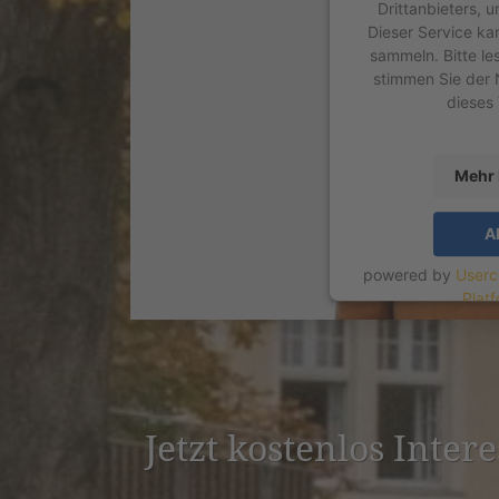
Drittanbieters, 
Dieser Service ka
sammeln. Bitte le
stimmen Sie der 
dieses
Mehr 
A
powered by
Userc
Plat
Jetzt kostenlos Inter­