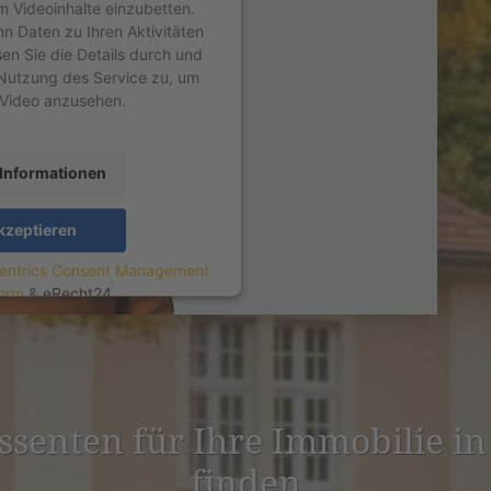
um Videoinhalte einzubetten.
nn Daten zu Ihren Aktivitäten
sen Sie die Details durch und
Nutzung des Service zu, um
 Video anzusehen.
Informationen
kzeptieren
entrics Consent Management
form
&
eRecht24
es­senten für Ihre Immobilie i
finden