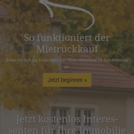
Management Platform
&
eRecht24
So funktioniert der
Mietrückkauf
Sehen Sie sich das Erklärvideo zum Rückmietverkauf für Ihre Immobilie
an.
Jetzt beginnen »
Jetzt kostenlos Inter­es­
senten für Ihre Immobilie