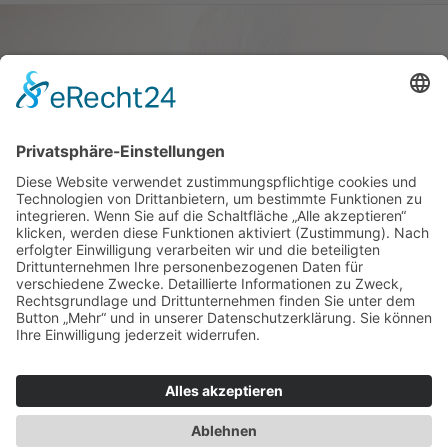
Haus oder Wohnung
verkaufen und darin
wohnen bleiben
Verkaufen Sie Ihr Haus oder Ihre
Eigen­tums­woh­nung und bleiben Sie
darin wohnen.
Jetzt Ermittlung starten »
Impressum
Datenschutz
Regional