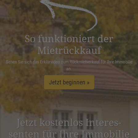
Management Platform
&
eRecht24
So funktioniert der
Mietrückkauf
Sehen Sie sich das Erklärvideo zum Rückmietverkauf für Ihre Immobilie
an.
Jetzt beginnen »
Jetzt kostenlos Inter­es­
senten für Ihre Immobilie