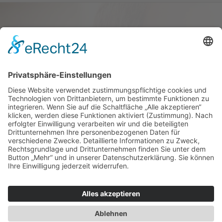
Haus oder Wohnung
verkaufen und darin
wohnen bleiben
Verkaufen Sie Ihr Haus oder Ihre
Eigen­tums­woh­nung und bleiben Sie
darin wohnen.
Jetzt Ermittlung starten »
Impressum
Datenschutz
Regional