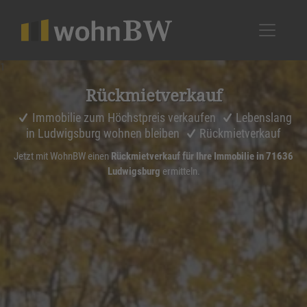
1
Rückmiet­ver­kauf
Immobilie zum Höchstpreis verkaufen
Lebenslang
in Ludwigsburg wohnen bleiben
Rückmietverkauf
Jetzt mit WohnBW einen
Rückmietverkauf für Ihre Immobilie in 71636
Ludwigsburg
ermitteln.