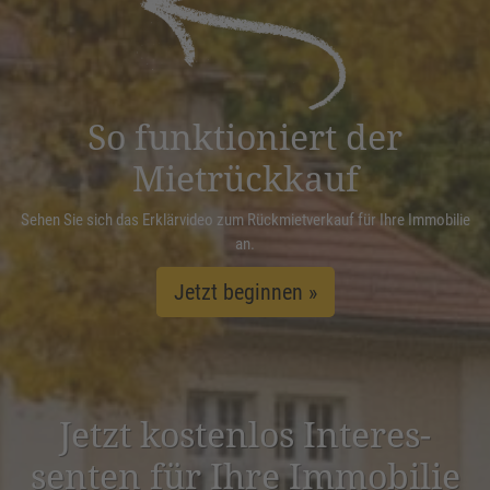
Management Platform
&
eRecht24
So funktioniert der
Mietrückkauf
Sehen Sie sich das Erklärvideo zum Rückmietverkauf für Ihre Immobilie
an.
Jetzt beginnen »
Jetzt kostenlos Inter­es­
senten für Ihre Immobilie