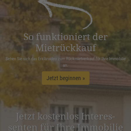
Management Platform
&
eRecht24
So funktioniert der
Mietrückkauf
Sehen Sie sich das Erklärvideo zum Rückmietverkauf für Ihre Immobilie
an.
Jetzt beginnen »
Jetzt kostenlos Inter­es­
senten für Ihre Immobilie