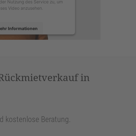
der Nutzung des Service zu, um
eses Video anzusehen.
ehr Informationen
Akzeptieren
sercentrics Consent Management
latform
&
eRecht24
 Rückmietverkauf in
und kostenlose Beratung.