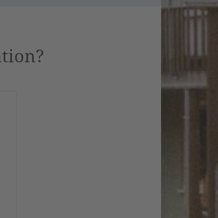
ation?