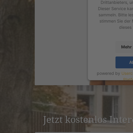
Drittanbieters, 
Dieser Service ka
sammeln. Bitte le
stimmen Sie der 
dieses
Mehr 
A
powered by
Userc
Plat
Jetzt kostenlos Inte