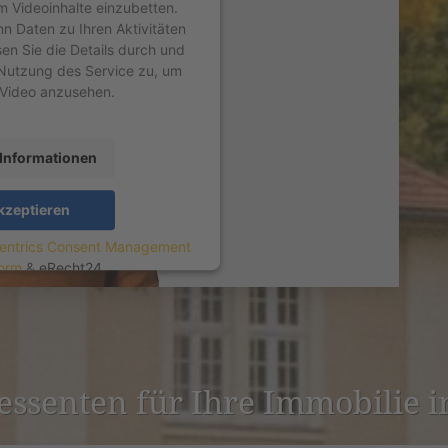
um Videoinhalte einzubetten.
nn Daten zu Ihren Aktivitäten
sen Sie die Details durch und
Nutzung des Service zu, um
 Video anzusehen.
Informationen
kzeptieren
entrics Consent Management
form
&
eRecht24
r­es­senten für Ihre Immobilie 