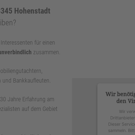
345 Hohenstadt
eiben?
nteressenten für einen
unverbindlich
zusammen.
obiliengutachtern,
n und Bankkaufleuten.
Wir benöti
r 30 Jahre Erfahrung am
den Vi
zialisten auf dem Gebiet
Wir ver
Drittanbiete
Dieser Servic
sammeln. Bitt