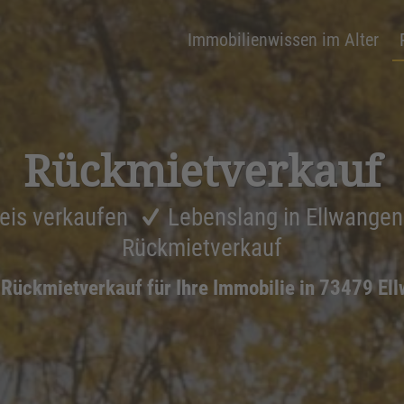
Immobilienwissen im Alter
Rückmiet­ver­kauf
eis verkaufen
Lebenslang in Ellwangen
Rückmietverkauf
n
Rückmietverkauf für Ihre Immobilie in 73479 El