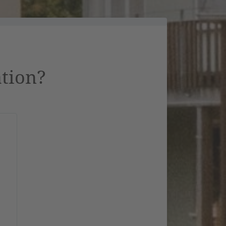
ation?