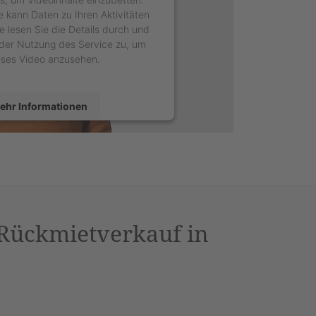
e kann Daten zu Ihren Aktivitäten
e lesen Sie die Details durch und
der Nutzung des Service zu, um
eses Video anzusehen.
ehr Informationen
Akzeptieren
sercentrics Consent Management
latform
&
eRecht24
 Rückmietverkauf in