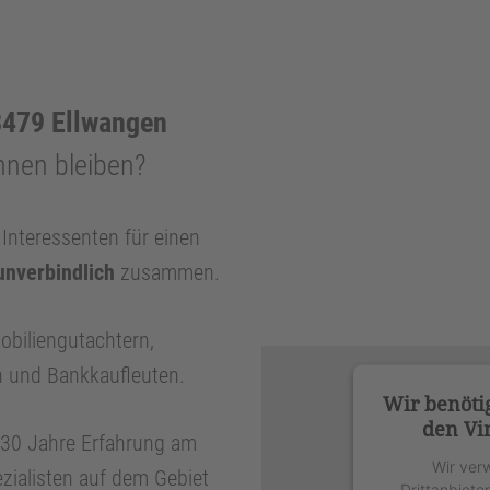
479 Ellwangen
hnen bleiben?
nteressenten für einen
unverbindlich
zusammen.
obiliengutachtern,
n und Bankkaufleuten.
Wir benöti
den Vi
r 30 Jahre Erfahrung am
Wir ver
zialisten auf dem Gebiet
Drittanbiete