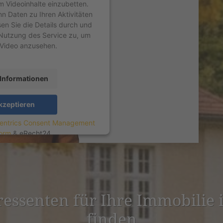
um Videoinhalte einzubetten.
nn Daten zu Ihren Aktivitäten
sen Sie die Details durch und
Nutzung des Service zu, um
 Video anzusehen.
Informationen
kzeptieren
entrics Consent Management
form
&
eRecht24
r­es­senten für Ihre Immobilie
finden