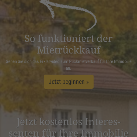
Management Platform
&
eRecht24
So funktioniert der
Mietrückkauf
Sehen Sie sich das Erklärvideo zum Rückmietverkauf für Ihre Immobilie
an.
Jetzt beginnen »
Jetzt kostenlos Inter­es­
senten für Ihre Immobilie