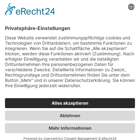
Haus oder Wohnung
verkaufen und darin
wohnen bleiben
Verkaufen Sie Ihr Haus oder Ihre
Eigen­tums­woh­nung und bleiben Sie
darin wohnen.
Jetzt Ermittlung starten »
Impressum
Datenschutz
Regional
© 2026 WohnBW