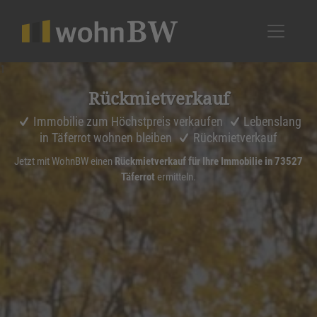
1
Rückmiet­ver­kauf
Immobilie zum Höchstpreis verkaufen
Lebenslang
in Täferrot wohnen bleiben
Rückmietverkauf
Jetzt mit WohnBW einen
Rückmietverkauf für Ihre Immobilie in 73527
Täferrot
ermitteln.