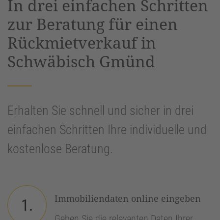
In drei einfachen Schritten
Management Platform
&
eRecht24
zur Beratung für einen
Rückmietverkauf in
Schwäbisch Gmünd
Erhalten Sie schnell und sicher in drei
einfachen Schritten Ihre individuelle und
kostenlose Beratung.
Immobiliendaten online eingeben
1.
Geben Sie die relevanten Daten Ihrer