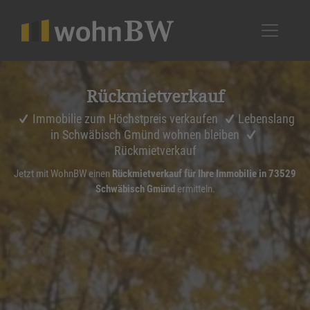
1
Rückmiet­ver­kauf
Immobilie zum Höchstpreis verkaufen
Lebenslang
in Schwäbisch Gmünd wohnen bleiben
Rückmietverkauf
Jetzt mit WohnBW einen
Rückmietverkauf für Ihre Immobilie in 73529
Schwäbisch Gmünd
ermitteln.