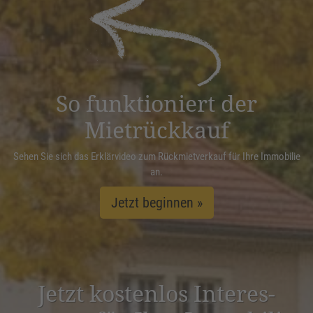
powered by
Usercentrics Consent
Management Platform
&
eRecht24
So funktioniert der
Mietrückkauf
Sehen Sie sich das Erklärvideo zum Rückmietverkauf für Ihre Immobilie
an.
Jetzt beginnen »
Jetzt kostenlos Inter­es­