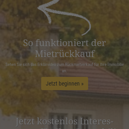
powered by
Usercentrics Consent
Management Platform
&
eRecht24
So funktioniert der
Mietrückkauf
Sehen Sie sich das Erklärvideo zum Rückmietverkauf für Ihre Immobilie
an.
Jetzt beginnen »
Jetzt kostenlos Inter­es­