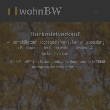
1
Rückmiet­ver­kauf
Immobilie zum Höchstpreis verkaufen
Lebenslang
in Böbingen an der Rems wohnen bleiben
Rückmietverkauf
Jetzt mit WohnBW einen
Rückmietverkauf für Ihre Immobilie in 73560
Böbingen an der Rems
ermitteln.