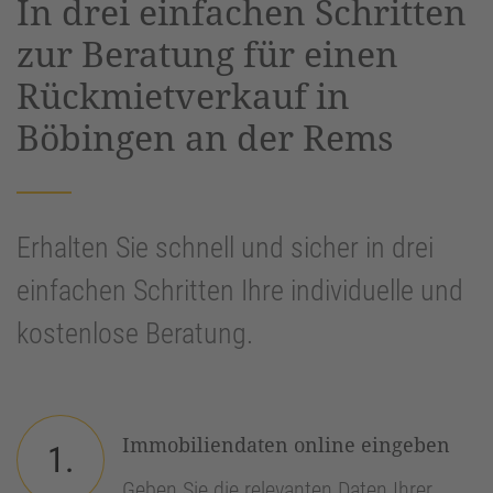
In drei einfachen Schritten
Management Platform
&
eRecht24
zur Beratung für einen
Rückmietverkauf in
Böbingen an der Rems
Erhalten Sie schnell und sicher in drei
einfachen Schritten Ihre individuelle und
kostenlose Beratung.
Immobiliendaten online eingeben
1.
Geben Sie die relevanten Daten Ihrer