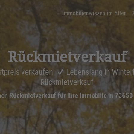
Immobilienwissen im Alter
Rückmiet­ver­kauf
tpreis verkaufen
Lebenslang in Winte
Rückmietverkauf
nen
Rückmietverkauf für Ihre Immobilie in 73650