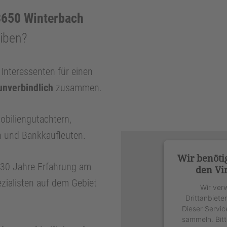
650 Winterbach
eiben?
nteressenten für einen
unverbindlich
zusammen.
obiliengutachtern,
n und Bankkaufleuten.
Wir benöti
r 30 Jahre Erfahrung am
den Vi
zialisten auf dem Gebiet
Wir ver
Drittanbiete
Dieser Servic
sammeln. Bitt