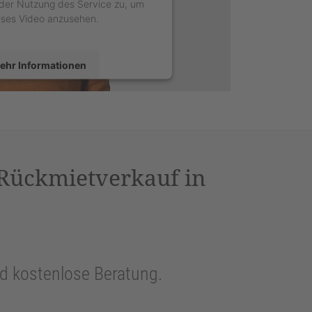
der Nutzung des Service zu, um
eses Video anzusehen.
ehr Informationen
Akzeptieren
sercentrics Consent Management
latform
&
eRecht24
 Rückmietverkauf in
und kostenlose Beratung.