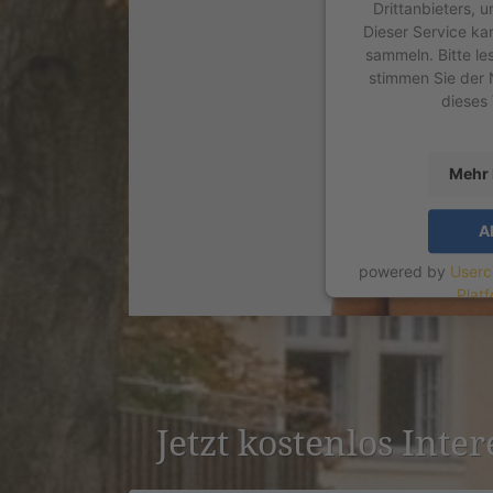
Drittanbieters, 
Dieser Service ka
sammeln. Bitte le
stimmen Sie der 
dieses
Mehr 
A
powered by
Userc
Plat
Jetzt kostenlos Inte