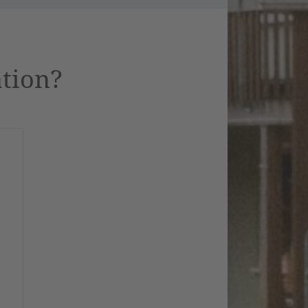
ation?