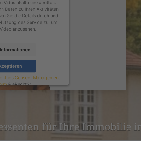
um Videoinhalte einzubetten.
nn Daten zu Ihren Aktivitäten
sen Sie die Details durch und
Nutzung des Service zu, um
 Video anzusehen.
Informationen
kzeptieren
entrics Consent Management
form
&
eRecht24
r­es­senten für Ihre Immobilie 