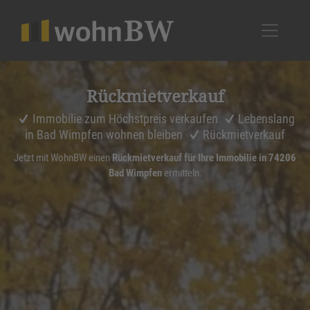
1
Rückmiet­ver­kauf
Immobilie zum Höchstpreis verkaufen
Lebenslang
in Bad Wimpfen wohnen bleiben
Rückmietverkauf
Jetzt mit WohnBW einen
Rückmietverkauf für Ihre Immobilie in 74206
Bad Wimpfen
ermitteln.