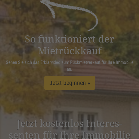
Management Platform
&
eRecht24
So funktioniert der
Mietrückkauf
Sehen Sie sich das Erklärvideo zum Rückmietverkauf für Ihre Immobilie
an.
Jetzt beginnen »
Jetzt kostenlos Inter­es­
senten für Ihre Immobilie