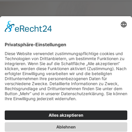
Haus oder Wohnung
verkaufen und darin
wohnen bleiben
Verkaufen Sie Ihr Haus oder Ihre
Eigen­tums­woh­nung und bleiben Sie
darin wohnen.
Jetzt Ermittlung starten »
Impressum
Datenschutz
Regional