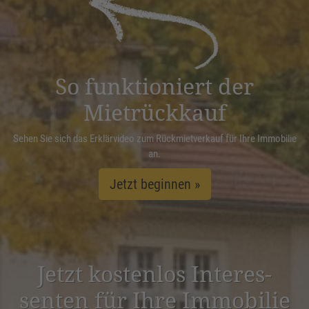
Management Platform
&
eRecht24
So funktioniert der
Mietrückkauf
Sehen Sie sich das Erklärvideo zum Rückmietverkauf für Ihre Immobilie
an.
Jetzt beginnen »
Jetzt kostenlos Inter­es­
senten für Ihre Immobilie