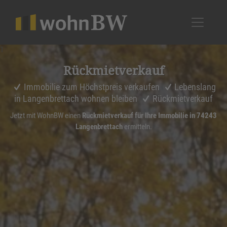
1
Rückmiet­ver­kauf
Immobilie zum Höchstpreis verkaufen
Lebenslang
in Langenbrettach wohnen bleiben
Rückmietverkauf
Jetzt mit WohnBW einen
Rückmietverkauf für Ihre Immobilie in 74243
Langenbrettach
ermitteln.