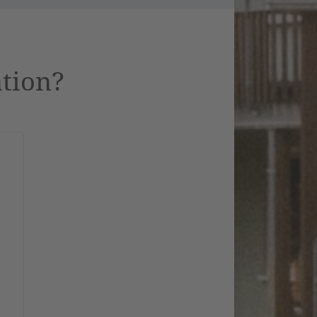
ation?