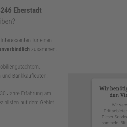
246 Eberstadt
eiben?
nteressenten für einen
unverbindlich
zusammen.
obiliengutachtern,
n und Bankkaufleuten.
Wir benöti
r 30 Jahre Erfahrung am
den Vi
zialisten auf dem Gebiet
Wir ver
Drittanbiete
Dieser Servic
sammeln. Bitt