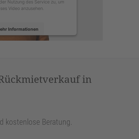
der Nutzung des Service zu, um
eses Video anzusehen.
ehr Informationen
Akzeptieren
sercentrics Consent Management
latform
&
eRecht24
 Rückmietverkauf in
und kostenlose Beratung.