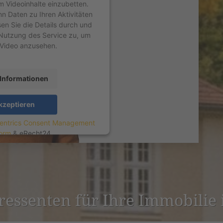
um Videoinhalte einzubetten.
nn Daten zu Ihren Aktivitäten
sen Sie die Details durch und
Nutzung des Service zu, um
 Video anzusehen.
Informationen
kzeptieren
entrics Consent Management
form
&
eRecht24
er­es­senten für Ihre Immobilie