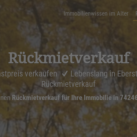
Immobilienwissen im Alter
Rückmiet­ver­kauf
stpreis verkaufen
Lebenslang in Ebers
Rückmietverkauf
inen
Rückmietverkauf für Ihre Immobilie in 7424