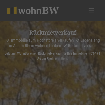
1
Rückmiet­ver­kauf
Immobilie zum Höchstpreis verkaufen
Lebenslang
in Au am Rhein wohnen bleiben
Rückmietverkauf
Jetzt mit WohnBW einen
Rückmietverkauf für Ihre Immobilie in 76474
Au am Rhein
ermitteln.