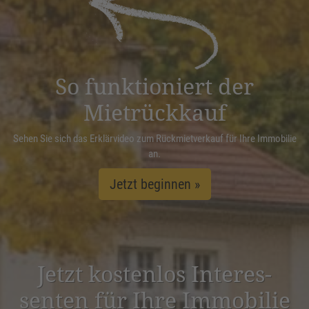
Management Platform
&
eRecht24
So funktioniert der
Mietrückkauf
Sehen Sie sich das Erklärvideo zum Rückmietverkauf für Ihre Immobilie
an.
Jetzt beginnen »
Jetzt kostenlos Inter­es­
senten für Ihre Immobilie