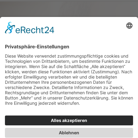
Haus oder Wohnung
verkaufen und darin
wohnen bleiben
Verkaufen Sie Ihr Haus oder Ihre
Eigen­tums­woh­nung und bleiben Sie
darin wohnen.
Jetzt Ermittlung starten »
Impressum
Datenschutz
Regional