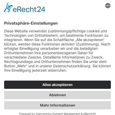
Haus oder Wohnung
verkaufen und darin
wohnen bleiben
Verkaufen Sie Ihr Haus oder Ihre
Eigen­tums­woh­nung und bleiben Sie
darin wohnen.
Jetzt Ermittlung starten »
Impressum
Datenschutz
Regional
© 2026 WohnBW