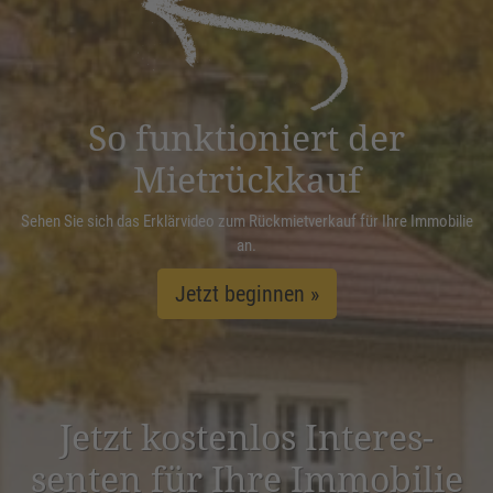
Management Platform
&
eRecht24
So funktioniert der
Mietrückkauf
Sehen Sie sich das Erklärvideo zum Rückmietverkauf für Ihre Immobilie
an.
Jetzt beginnen »
Jetzt kostenlos Inter­es­
senten für Ihre Immobilie