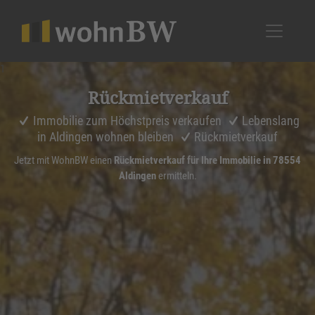
1
Rückmiet­ver­kauf
Immobilie zum Höchstpreis verkaufen
Lebenslang
in Aldingen wohnen bleiben
Rückmietverkauf
Jetzt mit WohnBW einen
Rückmietverkauf für Ihre Immobilie in 78554
Aldingen
ermitteln.