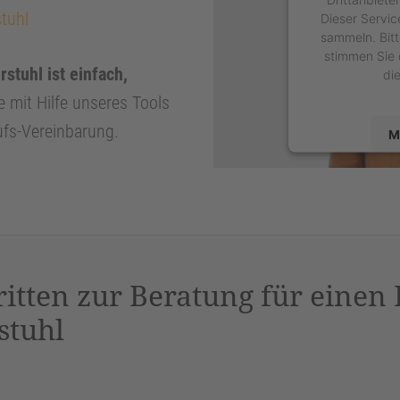
tuhl
Dieser Servic
sammeln. Bitt
stimmen Sie 
stuhl ist einfach,
di
e mit Hilfe unseres Tools
ufs-Vereinbarung.
M
powered by
U
P
ritten zur Beratung für einen
stuhl