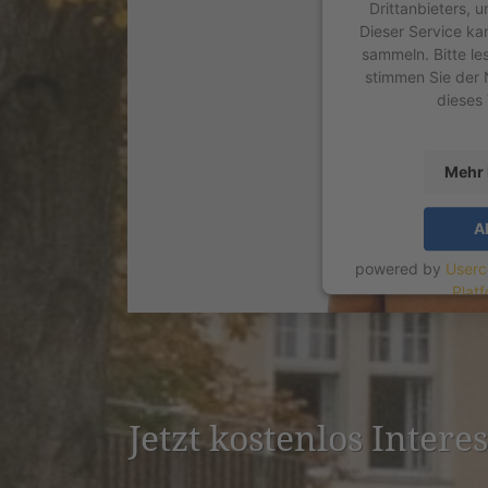
Drittanbieters, 
Dieser Service ka
sammeln. Bitte le
stimmen Sie der 
dieses
Mehr 
A
powered by
Userc
Plat
Jetzt kostenlos Inter­