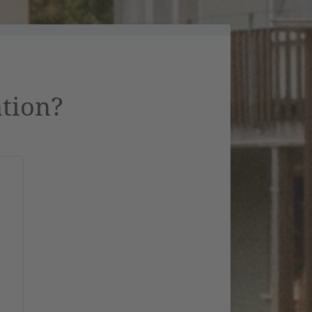
ation?