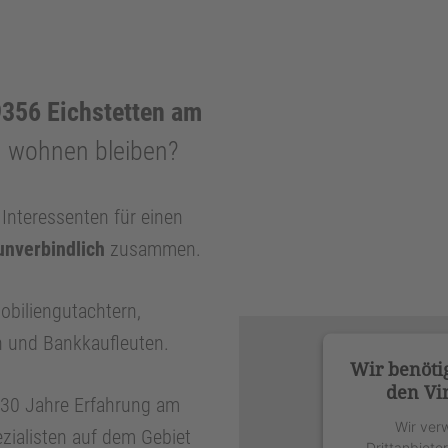
356 Eichstetten am
n wohnen bleiben?
nteressenten für einen
unverbindlich
zusammen.
obiliengutachtern,
n und Bankkaufleuten.
Wir benöti
den Vi
r 30 Jahre Erfahrung am
Wir ver
zialisten auf dem Gebiet
Drittanbiete