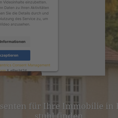
um Videoinhalte einzubetten.
nn Daten zu Ihren Aktivitäten
sen Sie die Details durch und
Nutzung des Service zu, um
 Video anzusehen.
Informationen
kzeptieren
entrics Consent Management
form
&
eRecht24
es­senten für Ihre Immobilie in 
stuhl finden