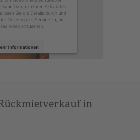
e kann Daten zu Ihren Aktivitäten
e lesen Sie die Details durch und
der Nutzung des Service zu, um
eses Video anzusehen.
ehr Informationen
Akzeptieren
sercentrics Consent Management
latform
&
eRecht24
 Rückmietverkauf in