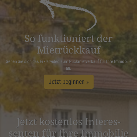
Management Platform
&
eRecht24
So funktioniert der
Mietrückkauf
Sehen Sie sich das Erklärvideo zum Rückmietverkauf für Ihre Immobilie
an.
Jetzt beginnen »
Jetzt kostenlos Inter­es­
senten für Ihre Immobilie