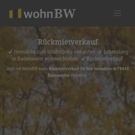
1
Rückmiet­ver­kauf
Immobilie zum Höchstpreis verkaufen
Lebenslang
in Badenweiler wohnen bleiben
Rückmietverkauf
Jetzt mit WohnBW einen
Rückmietverkauf für Ihre Immobilie in 79410
Badenweiler
ermitteln.