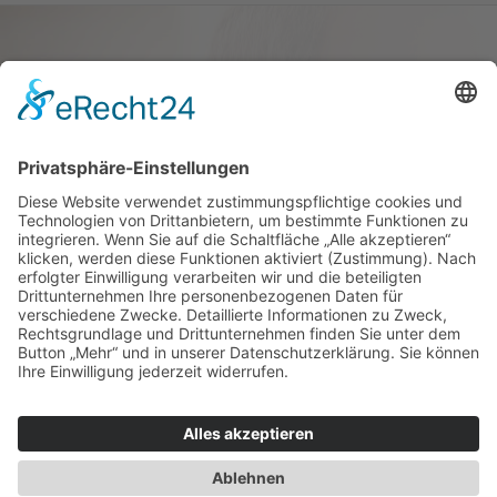
Haus oder Wohnung
verkaufen und darin
wohnen bleiben
Verkaufen Sie Ihr Haus oder Ihre
Eigen­tums­woh­nung und bleiben Sie
darin wohnen.
Jetzt Ermittlung starten »
Impressum
Datenschutz
Regional