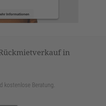
ehr Informationen
Akzeptieren
sercentrics Consent Management
latform
&
eRecht24
 Rückmietverkauf in
und kostenlose Beratung.