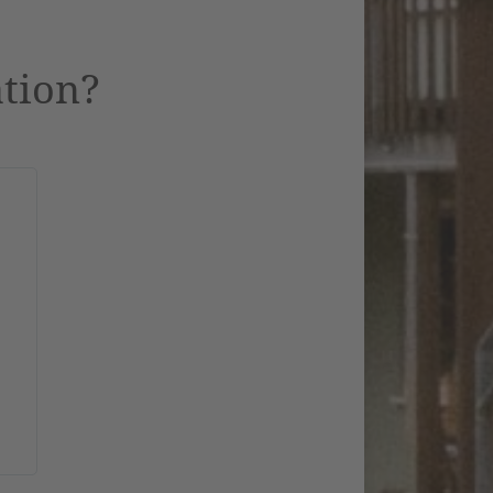
ation?