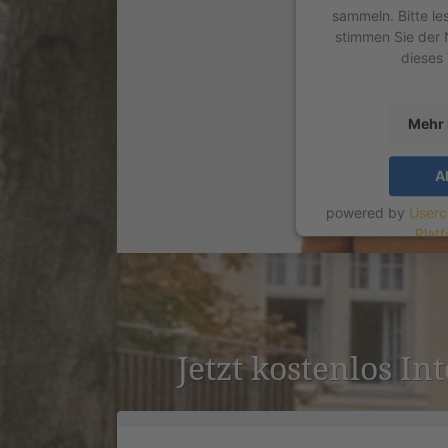
sammeln. Bitte le
stimmen Sie der 
dieses
Mehr 
A
powered by
Userc
Plat
Jetzt kostenlos In