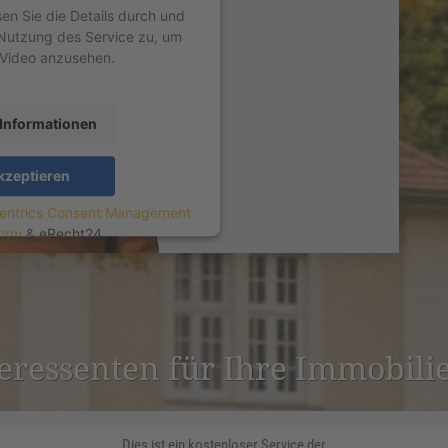
sen Sie die Details durch und
Nutzung des Service zu, um
 Video anzusehen.
Informationen
kzeptieren
entrics Consent Management
form
&
eRecht24
ter­es­senten für Ihre Immobil
Dies ist ein kostenloser Service der