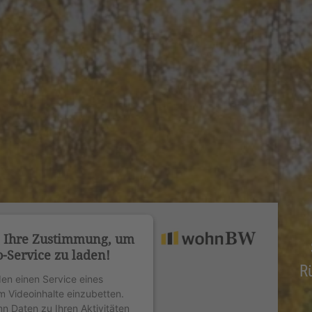
n Ihre Zustimmung, um
-Service zu laden!
R
en einen Service eines
um Videoinhalte einzubetten.
nn Daten zu Ihren Aktivitäten