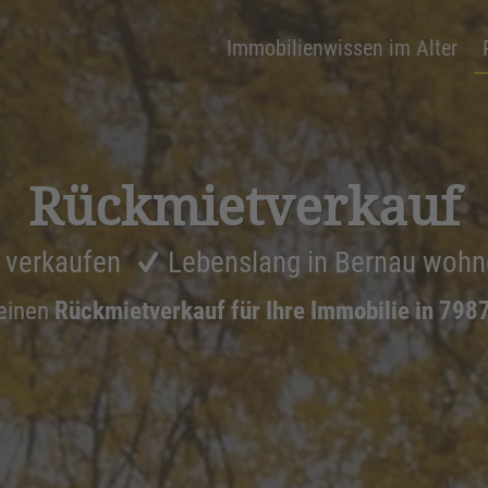
Immobilienwissen im Alter
Rückmiet­ver­kauf
s verkaufen
Lebenslang in Bernau wohn
einen
Rückmietverkauf für Ihre Immobilie in 798