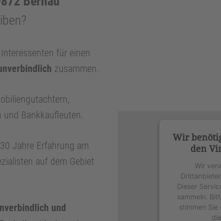
9872 Bernau
eiben?
nteressenten für einen
unverbindlich
zusammen.
obiliengutachtern,
n und Bankkaufleuten.
Wir benöti
r 30 Jahre Erfahrung am
den Vi
zialisten auf dem Gebiet
Wir ver
Drittanbiete
Dieser Servic
sammeln. Bitt
unverbindlich und
stimmen Sie 
di