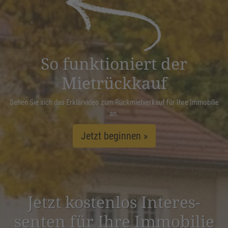
Management Platform
&
eRecht24
So funktioniert der
Mietrückkauf
Sehen Sie sich das Erklärvideo zum Rückmietverkauf für Ihre Immobilie
an.
Jetzt beginnen »
Jetzt kostenlos Inter­es­
senten für Ihre Immobilie