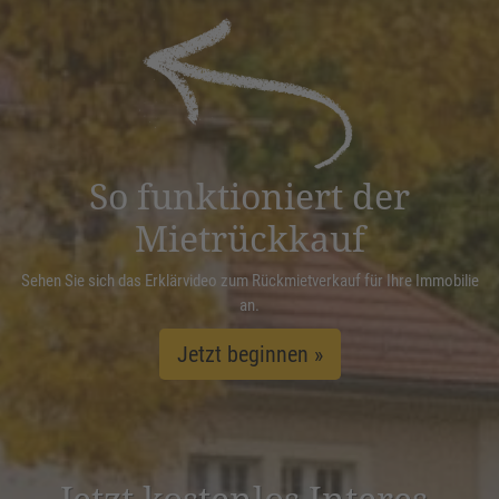
Akzeptieren
powered by
Usercentrics Consent
Management Platform
&
eRecht24
So funktioniert der
Mietrückkauf
Sehen Sie sich das Erklärvideo zum Rückmietverkauf für Ihre Immobilie
an.
Jetzt beginnen »
Jetzt kostenlos Inter­es­