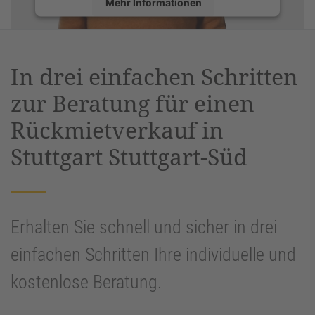
Mehr Informationen
Akzeptieren
powered by
Usercentrics Consent
In drei einfachen Schritten
Management Platform
&
eRecht24
zur Beratung für einen
Rückmietverkauf in
Stuttgart Stuttgart-Süd
Erhalten Sie schnell und sicher in drei
einfachen Schritten Ihre individuelle und
kostenlose Beratung.