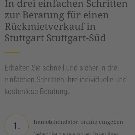
In drei einfachen Schritten
Management Platform
&
eRecht24
zur Beratung für einen
Rückmietverkauf in
Stuttgart Stuttgart-Süd
Erhalten Sie schnell und sicher in drei
einfachen Schritten Ihre individuelle und
kostenlose Beratung.
Immobiliendaten online eingeben
1.
Geben Sie die relevanten Daten Ihrer