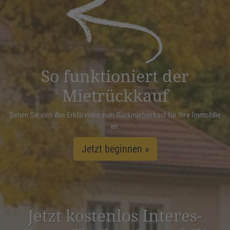
powered by
Usercentrics Consent
Management Platform
&
eRecht24
So funktioniert der
Mietrückkauf
Sehen Sie sich das Erklärvideo zum Rückmietverkauf für Ihre Immobilie
an.
Jetzt beginnen »
Jetzt kostenlos Inter­es­