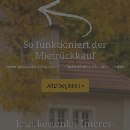
powered by
Usercentrics Consent
Management Platform
&
eRecht24
So funktioniert der
Mietrückkauf
Sehen Sie sich das Erklärvideo zum Rückmietverkauf für Ihre Immobilie
an.
Jetzt beginnen »
Jetzt kostenlos Inter­es­