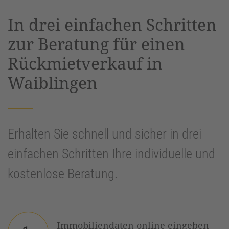
powered by
Usercentrics Consent
In drei einfachen Schritten
Management Platform
&
eRecht24
zur Beratung für einen
Rückmietverkauf in
Waiblingen
Erhalten Sie schnell und sicher in drei
einfachen Schritten Ihre individuelle und
kostenlose Beratung.
Immobiliendaten online eingeben