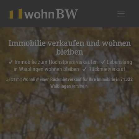
1
Immobilie verkaufen und wohnen
bleiben
Immobilie zum Höchstpreis verkaufen
Lebenslang
in Waiblingen wohnen bleiben
Rückmietverkauf
Jetzt mit WohnBW einen
Rückmietverkauf für Ihre Immobilie in 71332
Waiblingen
ermitteln.