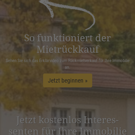
Management Platform
&
eRecht24
So funktioniert der
Mietrückkauf
Sehen Sie sich das Erklärvideo zum Rückmietverkauf für Ihre Immobilie
an.
Jetzt beginnen »
Jetzt kostenlos Inter­es­
senten für Ihre Immobilie