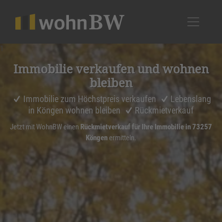
1
Immobilie verkaufen und wohnen
bleiben
Immobilie zum Höchstpreis verkaufen
Lebenslang
in Köngen wohnen bleiben
Rückmietverkauf
Jetzt mit WohnBW einen
Rückmietverkauf für Ihre Immobilie in 73257
Köngen
ermitteln.