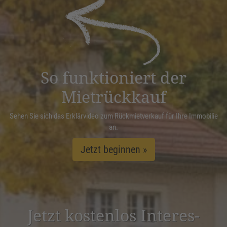
powered by
Usercentrics Consent
Management Platform
&
eRecht24
So funktioniert der
Mietrückkauf
Sehen Sie sich das Erklärvideo zum Rückmietverkauf für Ihre Immobilie
an.
Jetzt beginnen »
Jetzt kostenlos Inter­es­