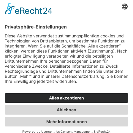
Haus oder Wohnung
verkaufen und darin
wohnen bleiben
Verkaufen Sie Ihr Haus oder Ihre
Eigen­tums­woh­nung und bleiben Sie
darin wohnen.
Jetzt Ermittlung starten »
Impressum
Datenschutz
Regional
© 2026 WohnBW