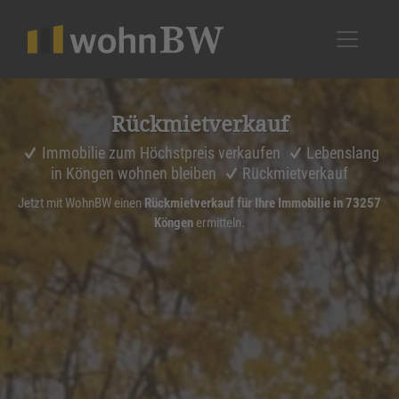
1
Rückmiet­ver­kauf
Immobilie zum Höchstpreis verkaufen
Lebenslang
in Köngen wohnen bleiben
Rückmietverkauf
Jetzt mit WohnBW einen
Rückmietverkauf für Ihre Immobilie in 73257
Köngen
ermitteln.