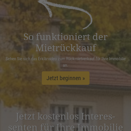
Management Platform
&
eRecht24
So funktioniert der
Mietrückkauf
Sehen Sie sich das Erklärvideo zum Rückmietverkauf für Ihre Immobilie
an.
Jetzt beginnen »
Jetzt kostenlos Inter­es­
senten für Ihre Immobilie