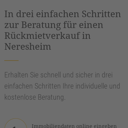
powered by
Usercentrics Consent
In drei einfachen Schritten
Management Platform
&
eRecht24
zur Beratung für einen
Rückmietverkauf in
Neresheim
Erhalten Sie schnell und sicher in drei
einfachen Schritten Ihre individuelle und
kostenlose Beratung.
Immobiliendaten online eingeben