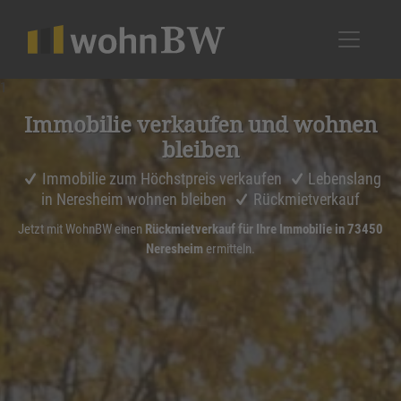
1
Immobilie verkaufen und wohnen
bleiben
Immobilie zum Höchstpreis verkaufen
Lebenslang
in Neresheim wohnen bleiben
Rückmietverkauf
Jetzt mit WohnBW einen
Rückmietverkauf für Ihre Immobilie in 73450
Neresheim
ermitteln.