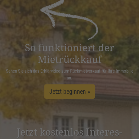
powered by
Usercentrics Consent
Management Platform
&
eRecht24
So funktioniert der
Mietrückkauf
Sehen Sie sich das Erklärvideo zum Rückmietverkauf für Ihre Immobilie
an.
Jetzt beginnen »
Jetzt kostenlos Inter­es­