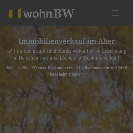
1
Immobi­li­en­ver­kauf im Alter
Immobilie zum Höchstpreis verkaufen
Lebenslang
in Neresheim wohnen bleiben
Rückmietverkauf
Jetzt mit WohnBW einen
Rückmietverkauf für Ihre Immobilie in 73450
Neresheim
ermitteln.