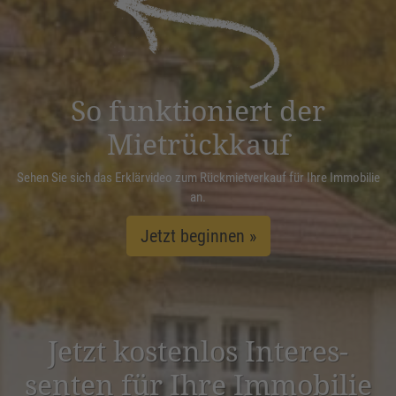
Management Platform
&
eRecht24
So funktioniert der
Mietrückkauf
Sehen Sie sich das Erklärvideo zum Rückmietverkauf für Ihre Immobilie
an.
Jetzt beginnen »
Jetzt kostenlos Inter­es­
senten für Ihre Immobilie