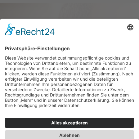
Haus oder Wohnung
verkaufen und darin
wohnen bleiben
Verkaufen Sie Ihr Haus oder Ihre
Eigen­tums­woh­nung und bleiben Sie
darin wohnen.
Jetzt Ermittlung starten »
Impressum
Datenschutz
Regional