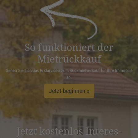
powered by
Usercentrics Consent
Management Platform
&
eRecht24
So funktioniert der
Mietrückkauf
Sehen Sie sich das Erklärvideo zum Rückmietverkauf für Ihre Immobilie
an.
Jetzt beginnen »
Jetzt kostenlos Inter­es­