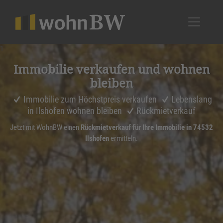
1
Immobilie verkaufen und wohnen
bleiben
Immobilie zum Höchstpreis verkaufen
Lebenslang
in Ilshofen wohnen bleiben
Rückmietverkauf
Jetzt mit WohnBW einen
Rückmietverkauf für Ihre Immobilie in 74532
Ilshofen
ermitteln.