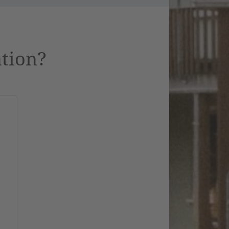
ation?