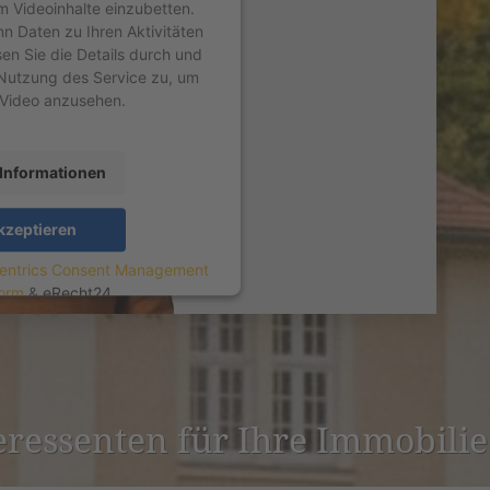
um Videoinhalte einzubetten.
nn Daten zu Ihren Aktivitäten
sen Sie die Details durch und
Nutzung des Service zu, um
 Video anzusehen.
Informationen
kzeptieren
entrics Consent Management
form
&
eRecht24
er­es­senten für Ihre Immobili