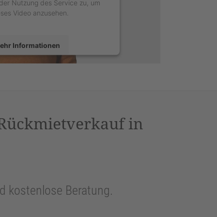
der Nutzung des Service zu, um
eses Video anzusehen.
ehr Informationen
Akzeptieren
sercentrics Consent Management
latform
&
eRecht24
 Rückmietverkauf in
und kostenlose Beratung.