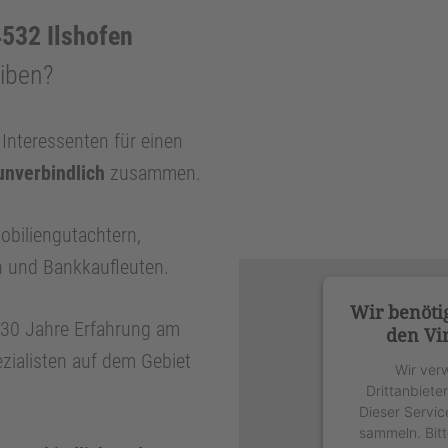
532 Ilshofen
eiben?
nteressenten für einen
unverbindlich
zusammen.
obiliengutachtern,
n und Bankkaufleuten.
Wir benöti
r 30 Jahre Erfahrung am
den Vi
zialisten auf dem Gebiet
Wir ver
Drittanbiete
Dieser Servic
sammeln. Bitt