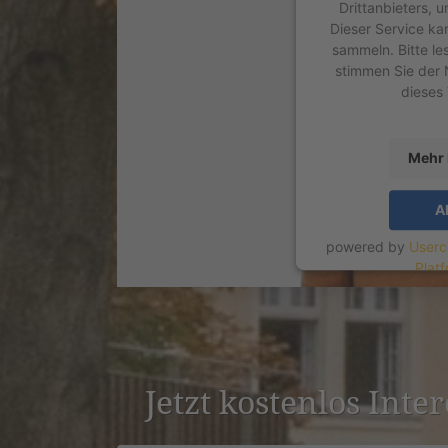
Drittanbieters, 
Dieser Service ka
sammeln. Bitte le
stimmen Sie der 
dieses
Mehr 
A
powered by
Userc
Plat
Jetzt kostenlos Inte