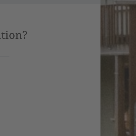
ation?