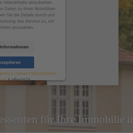
um Videoinhalte einzubetten.
nn Daten zu Ihren Aktivitäten
sen Sie die Details durch und
Nutzung des Service zu, um
 Video anzusehen.
Informationen
kzeptieren
entrics Consent Management
form
&
eRecht24
r­es­senten für Ihre Immobilie 