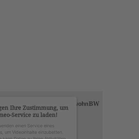
gen Ihre Zustimmung, um
meo-Service zu laden!
wenden einen Service eines
rs, um Videoinhalte einzubetten.
e kann Daten zu Ihren Aktivitäten