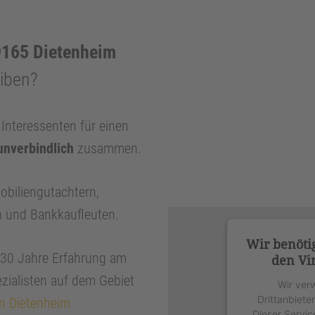
165 Dietenheim
eiben?
nteressenten für einen
unverbindlich
zusammen.
obiliengutachtern,
n und Bankkaufleuten.
Wir benöti
r 30 Jahre Erfahrung am
den Vi
zialisten auf dem Gebiet
Wir ver
Drittanbiete
in Dietenheim
Dieser Servic