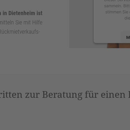
sammeln. Bitt
stimmen Sie 
 in Dietenheim ist
di
itteln Sie mit Hilfe
 Rückmietverkaufs-
M
powered by
U
P
ritten zur Beratung für einen