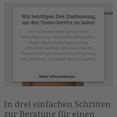
Wir benötigen Ihre Zustimmung,
um den Vimeo-Service zu laden!
Wir verwenden einen Service eines
Drittanbieters, um Videoinhalte einzubetten.
Dieser Service kann Daten zu Ihren
Aktivitäten sammeln. Bitte lesen Sie die
Details durch und stimmen Sie der Nutzung
des Service zu, um dieses Video anzusehen.
Mehr Informationen
Akzeptieren
powered by
Usercentrics Consent
In drei einfachen Schritten
Management Platform
&
eRecht24
zur Beratung für einen