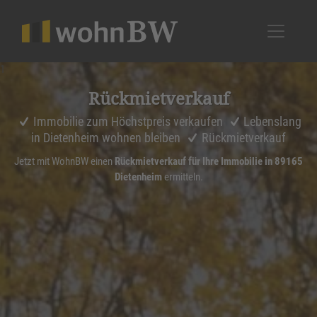
1
Rückmiet­ver­kauf
Immobilie zum Höchstpreis verkaufen
Lebenslang
in Dietenheim wohnen bleiben
Rückmietverkauf
Jetzt mit WohnBW einen
Rückmietverkauf für Ihre Immobilie in 89165
Dietenheim
ermitteln.