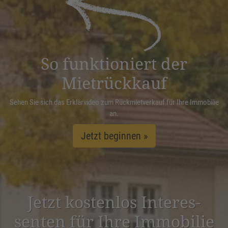
Management Platform
&
eRecht24
So funktioniert der
Mietrückkauf
Sehen Sie sich das Erklärvideo zum Rückmietverkauf für Ihre Immobilie
an.
Jetzt beginnen »
Jetzt kostenlos Inter­es­
senten für Ihre Immobilie