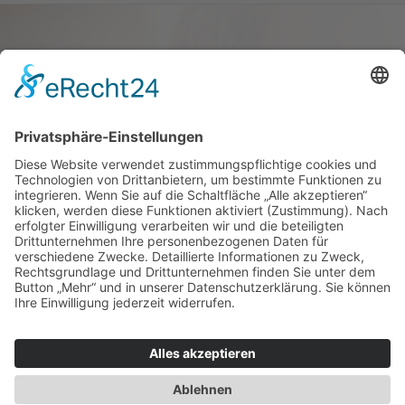
Haus oder Wohnung
verkaufen und darin
wohnen bleiben
Verkaufen Sie Ihr Haus oder Ihre
Eigen­tums­woh­nung und bleiben Sie
darin wohnen.
Jetzt Ermittlung starten »
Impressum
Datenschutz
Regional