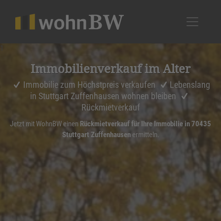
1
Immobi­li­en­ver­kauf im Alter
Immobilie zum Höchstpreis verkaufen
Lebenslang
in Stuttgart Zuffenhausen wohnen bleiben
Rückmietverkauf
Jetzt mit WohnBW einen
Rückmietverkauf für Ihre Immobilie in 70435
Stuttgart Zuffenhausen
ermitteln.