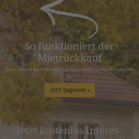
powered by
Usercentrics Consent
Management Platform
&
eRecht24
So funktioniert der
Mietrückkauf
Sehen Sie sich das Erklärvideo zum Rückmietverkauf für Ihre Immobilie
an.
Jetzt beginnen »
Jetzt kostenlos Inter­es­