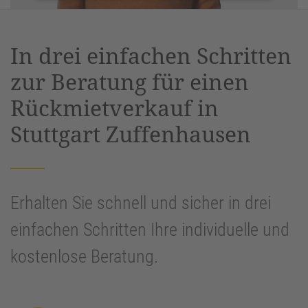
Akzeptieren
powered by
Usercentrics Consent
In drei einfachen Schritten
Management Platform
&
eRecht24
zur Beratung für einen
Rückmietverkauf in
Stuttgart Zuffenhausen
Erhalten Sie schnell und sicher in drei
einfachen Schritten Ihre individuelle und
kostenlose Beratung.