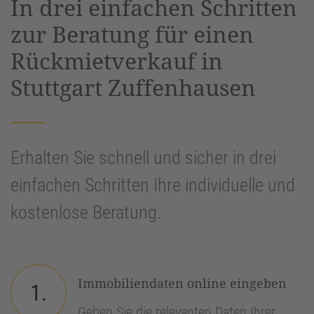
In drei einfachen Schritten
Management Platform
&
eRecht24
zur Beratung für einen
Rückmietverkauf in
Stuttgart Zuffenhausen
Erhalten Sie schnell und sicher in drei
einfachen Schritten Ihre individuelle und
kostenlose Beratung.
Immobiliendaten online eingeben
1.
Geben Sie die relevanten Daten Ihrer