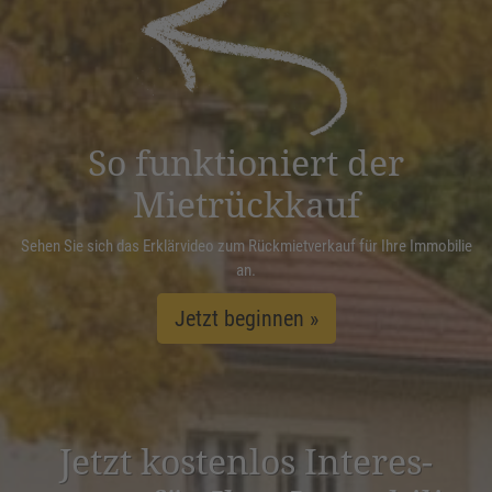
powered by
Usercentrics Consent
Management Platform
&
eRecht24
So funktioniert der
Mietrückkauf
Sehen Sie sich das Erklärvideo zum Rückmietverkauf für Ihre Immobilie
an.
Jetzt beginnen »
Jetzt kostenlos Inter­es­