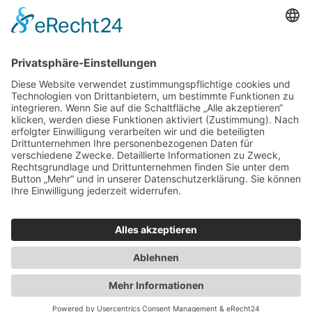
Haus oder Wohnung
verkaufen und darin
wohnen bleiben
Verkaufen Sie Ihr Haus oder Ihre
Eigen­tums­woh­nung und bleiben Sie
darin wohnen.
Jetzt Ermittlung starten »
Impressum
Datenschutz
Regional
© 2026 WohnBW