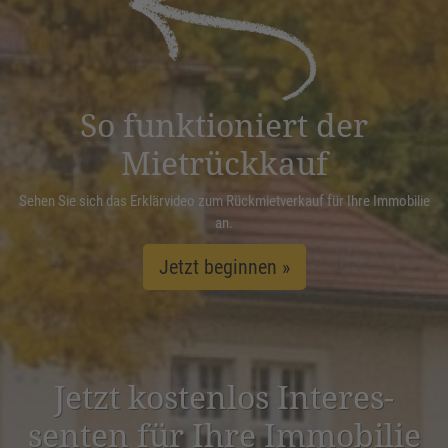
Management Platform
&
eRecht24
So funktioniert der
Mietrückkauf
Sehen Sie sich das Erklärvideo zum Rückmietverkauf für Ihre Immobilie
an.
Jetzt beginnen »
Jetzt kostenlos Inter­es­
senten für Ihre Immobilie