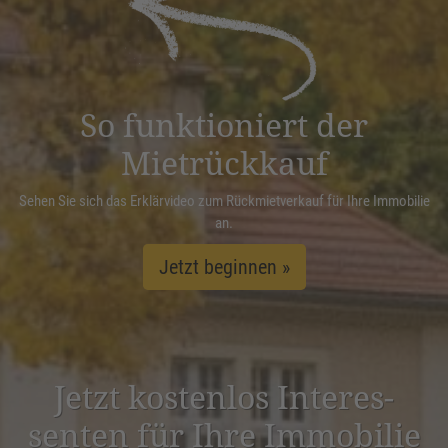
Management Platform
&
eRecht24
So funktioniert der
Mietrückkauf
Sehen Sie sich das Erklärvideo zum Rückmietverkauf für Ihre Immobilie
an.
Jetzt beginnen »
Jetzt kostenlos Inter­es­
senten für Ihre Immobilie