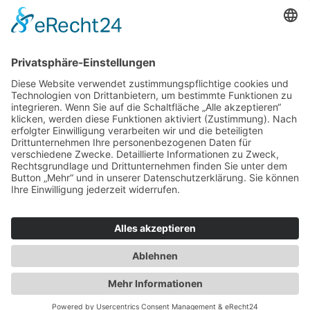
Haus oder Wohnung
verkaufen und darin
wohnen bleiben
Verkaufen Sie Ihr Haus oder Ihre
Eigen­tums­woh­nung und bleiben Sie
darin wohnen.
Jetzt Ermittlung starten »
Impressum
Datenschutz
Regional
© 2026 WohnBW