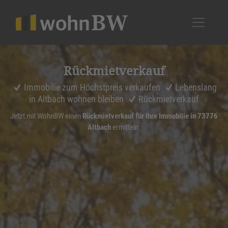
1
Rückmiet­ver­kauf
Immobilie zum Höchstpreis verkaufen
Lebenslang
in Altbach wohnen bleiben
Rückmietverkauf
Jetzt mit WohnBW einen
Rückmietverkauf für Ihre Immobilie in 73776
Altbach
ermitteln.