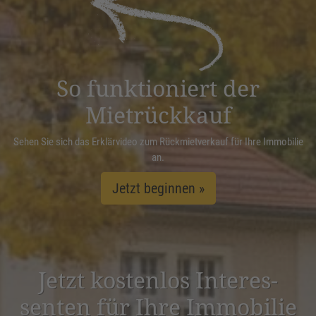
Management Platform
&
eRecht24
So funktioniert der
Mietrückkauf
Sehen Sie sich das Erklärvideo zum Rückmietverkauf für Ihre Immobilie
an.
Jetzt beginnen »
Jetzt kostenlos Inter­es­
senten für Ihre Immobilie