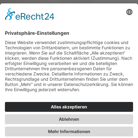
Haus oder Wohnung
verkaufen und darin
wohnen bleiben
Verkaufen Sie Ihr Haus oder Ihre
Eigen­tums­woh­nung und bleiben Sie
darin wohnen.
Jetzt Ermittlung starten »
Impressum
Datenschutz
Regional
© 2026 WohnBW