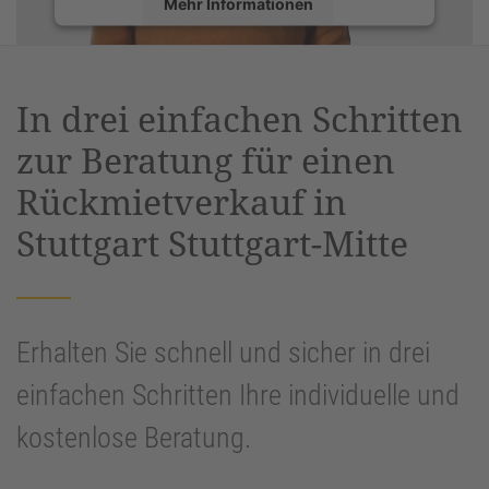
Mehr Informationen
Akzeptieren
powered by
Usercentrics Consent
In drei einfachen Schritten
Management Platform
&
eRecht24
zur Beratung für einen
Rückmietverkauf in
Stuttgart Stuttgart-Mitte
Erhalten Sie schnell und sicher in drei
einfachen Schritten Ihre individuelle und
kostenlose Beratung.