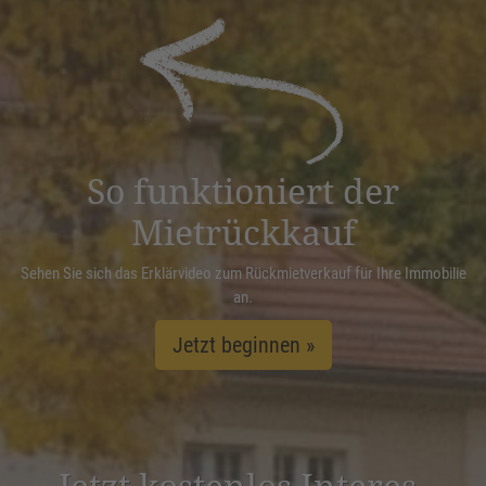
Akzeptieren
powered by
Usercentrics Consent
Management Platform
&
eRecht24
So funktioniert der
Mietrückkauf
Sehen Sie sich das Erklärvideo zum Rückmietverkauf für Ihre Immobilie
an.
Jetzt beginnen »
Jetzt kostenlos Inter­es­