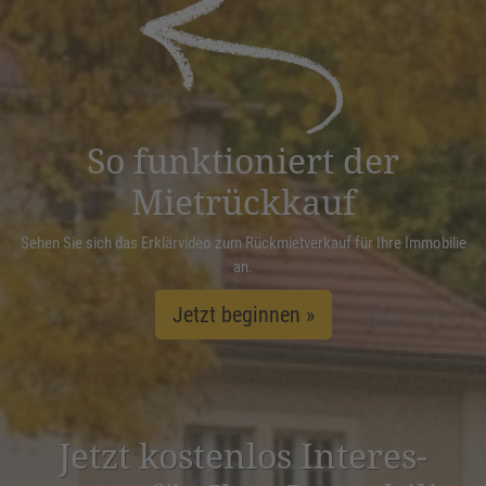
powered by
Usercentrics Consent
Management Platform
&
eRecht24
So funktioniert der
Mietrückkauf
Sehen Sie sich das Erklärvideo zum Rückmietverkauf für Ihre Immobilie
an.
Jetzt beginnen »
Jetzt kostenlos Inter­es­