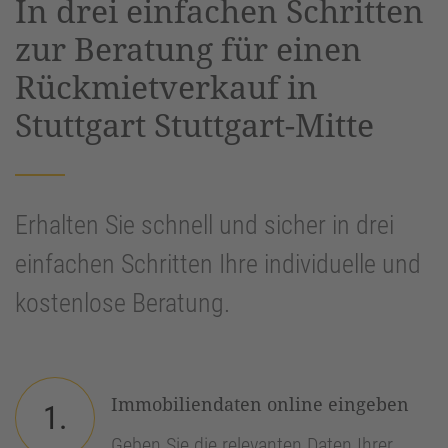
In drei einfachen Schritten
Management Platform
&
eRecht24
zur Beratung für einen
Rückmietverkauf in
Stuttgart Stuttgart-Mitte
Erhalten Sie schnell und sicher in drei
einfachen Schritten Ihre individuelle und
kostenlose Beratung.
Immobiliendaten online eingeben
1.
Geben Sie die relevanten Daten Ihrer