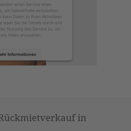
wenden einen Service eines
rs, um Videoinhalte einzubetten.
e kann Daten zu Ihren Aktivitäten
e lesen Sie die Details durch und
der Nutzung des Service zu, um
eses Video anzusehen.
ehr Informationen
Akzeptieren
sercentrics Consent Management
latform
&
eRecht24
 Rückmietverkauf in