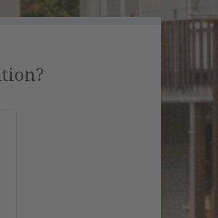
ation?