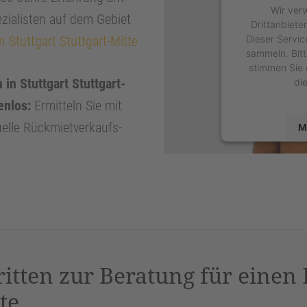
Wir ver
zialisten auf dem Gebiet
Drittanbiete
Dieser Servic
 Stuttgart Stuttgart-Mitte
sammeln. Bitt
stimmen Sie 
in Stuttgart Stuttgart-
di
enlos:
Ermitteln Sie mit
duelle Rückmietverkaufs-
M
powered by
U
P
ritten zur Beratung für einen
te