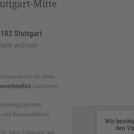
tuttgart-Mitte
182 Stuttgart
darin wohnen
nteressenten für einen
unverbindlich
zusammen.
obiliengutachtern,
n und Bankkaufleuten.
Wir benöti
den Vi
r 30 Jahre Erfahrung am