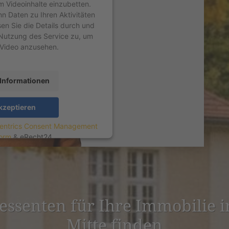
um Videoinhalte einzubetten.
nn Daten zu Ihren Aktivitäten
sen Sie die Details durch und
Nutzung des Service zu, um
 Video anzusehen.
Informationen
kzeptieren
entrics Consent Management
form
&
eRecht24
­es­senten für Ihre Immobilie i
Mitte finden