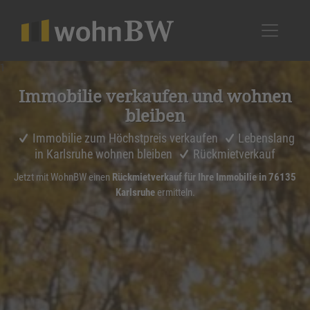
1
Immobilie verkaufen und wohnen
bleiben
Immobilie zum Höchstpreis verkaufen
Lebenslang
in Karlsruhe wohnen bleiben
Rückmietverkauf
Jetzt mit WohnBW einen
Rückmietverkauf für Ihre Immobilie in 76135
Karlsruhe
ermitteln.