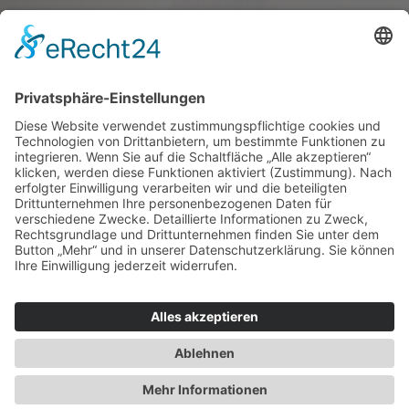
Haus oder Wohnung
verkaufen und darin
wohnen bleiben
Verkaufen Sie Ihr Haus oder Ihre
Eigen­tums­woh­nung und bleiben Sie
darin wohnen.
Jetzt Ermittlung starten »
Impressum
Datenschutz
Regional
© 2026 WohnBW