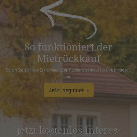
powered by
Usercentrics Consent
Management Platform
&
eRecht24
So funktioniert der
Mietrückkauf
Sehen Sie sich das Erklärvideo zum Rückmietverkauf für Ihre Immobilie
an.
Jetzt beginnen »
Jetzt kostenlos Inter­es­