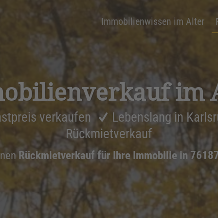
Immobilienwissen im Alter
bi­li­en­ver­kauf im 
stpreis verkaufen
Lebenslang in Karls
Rückmietverkauf
inen
Rückmietverkauf für Ihre Immobilie in 7618