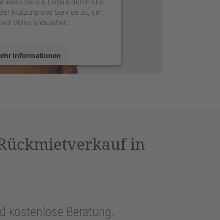
e lesen Sie die Details durch und
der Nutzung des Service zu, um
eses Video anzusehen.
ehr Informationen
Akzeptieren
sercentrics Consent Management
latform
&
eRecht24
 Rückmietverkauf in
und kostenlose Beratung.