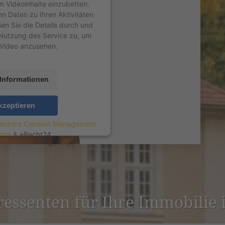
um Videoinhalte einzubetten.
nn Daten zu Ihren Aktivitäten
sen Sie die Details durch und
Nutzung des Service zu, um
 Video anzusehen.
Informationen
kzeptieren
entrics Consent Management
form
&
eRecht24
er­es­senten für Ihre Immobilie