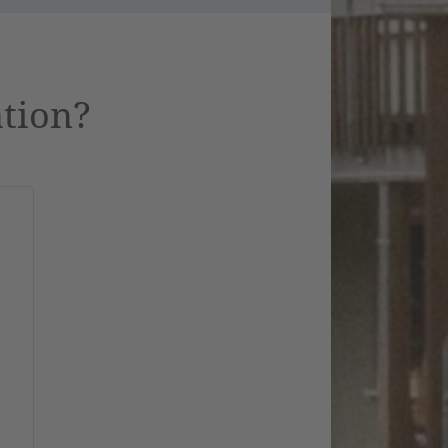
ation?