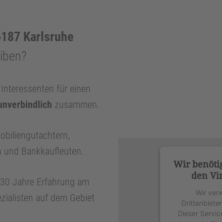
187 Karlsruhe
eiben?
nteressenten für einen
unverbindlich
zusammen.
obiliengutachtern,
n und Bankkaufleuten.
Wir benöti
den Vi
r 30 Jahre Erfahrung am
Wir ver
zialisten auf dem Gebiet
Drittanbiete
Dieser Servic