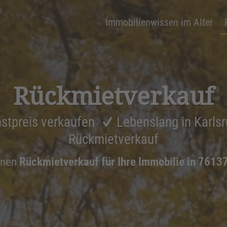
Immobilienwissen im Alter
Rückmiet­ver­kauf
stpreis verkaufen
Lebenslang in Karls
Rückmietverkauf
inen
Rückmietverkauf für Ihre Immobilie in 7613