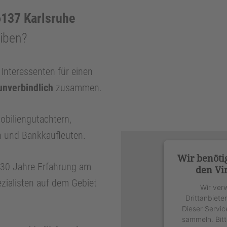
137 Karlsruhe
eiben?
nteressenten für einen
unverbindlich
zusammen.
obiliengutachtern,
n und Bankkaufleuten.
Wir benöti
r 30 Jahre Erfahrung am
den Vi
zialisten auf dem Gebiet
Wir ver
Drittanbiete
Dieser Servic
sammeln. Bitt