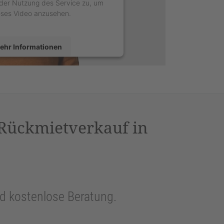
der Nutzung des Service zu, um
eses Video anzusehen.
ehr Informationen
Akzeptieren
sercentrics Consent Management
latform
&
eRecht24
 Rückmietverkauf in
und kostenlose Beratung.