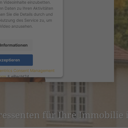
um Videoinhalte einzubetten.
nn Daten zu Ihren Aktivitäten
sen Sie die Details durch und
Nutzung des Service zu, um
 Video anzusehen.
Informationen
kzeptieren
entrics Consent Management
form
&
eRecht24
er­es­senten für Ihre Immobilie