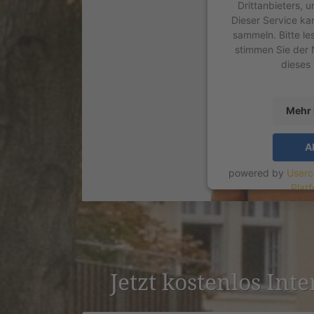
Drittanbieters, 
Dieser Service ka
sammeln. Bitte le
stimmen Sie der 
dieses
Mehr 
A
powered by
Userc
Plat
Jetzt kostenlos Int