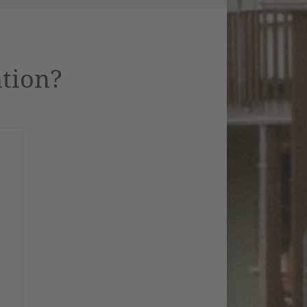
ation?