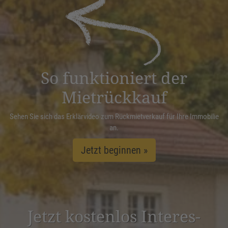
powered by
Usercentrics Consent
Management Platform
&
eRecht24
So funktioniert der
Mietrückkauf
Sehen Sie sich das Erklärvideo zum Rückmietverkauf für Ihre Immobilie
an.
Jetzt beginnen »
Jetzt kostenlos Inter­es­