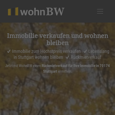
1
Immobilie verkaufen und wohnen
bleiben
Immobilie zum Höchstpreis verkaufen
Lebenslang
in Stuttgart wohnen bleiben
Rückmietverkauf
Jetzt mit WohnBW einen
Rückmietverkauf für Ihre Immobilie in 70174
Stuttgart
ermitteln.