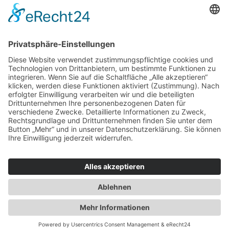
Haus oder Wohnung
verkaufen und darin
wohnen bleiben
Verkaufen Sie Ihr Haus oder Ihre
Eigen­tums­woh­nung und bleiben Sie
darin wohnen.
Jetzt Ermittlung starten »
Impressum
Datenschutz
Regional
© 2026 WohnBW