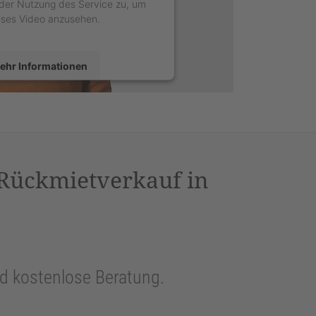
der Nutzung des Service zu, um
eses Video anzusehen.
ehr Informationen
Akzeptieren
sercentrics Consent Management
latform
&
eRecht24
 Rückmietverkauf in
und kostenlose Beratung.