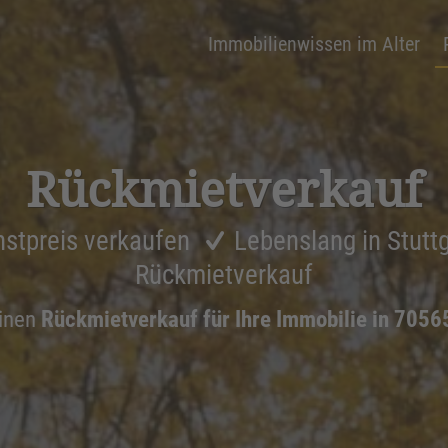
Immobilienwissen im Alter
Rückmiet­ver­kauf
stpreis verkaufen
Lebenslang in Stutt
Rückmietverkauf
inen
Rückmietverkauf für Ihre Immobilie in 70565