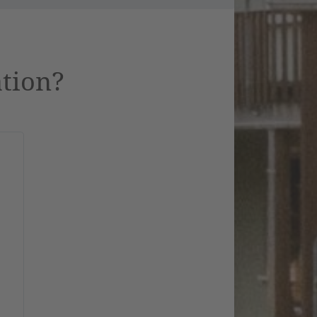
ation?