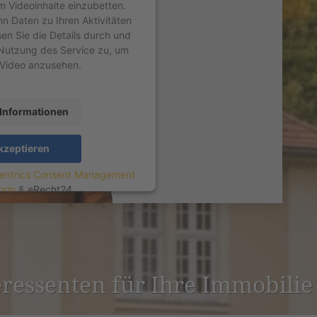
um Videoinhalte einzubetten.
nn Daten zu Ihren Aktivitäten
sen Sie die Details durch und
Nutzung des Service zu, um
 Video anzusehen.
Informationen
kzeptieren
entrics Consent Management
form
&
eRecht24
er­es­senten für Ihre Immobilie