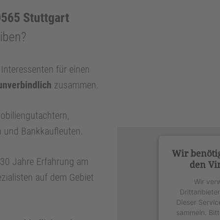
565 Stuttgart
eiben?
nteressenten für einen
unverbindlich
zusammen.
obiliengutachtern,
n und Bankkaufleuten.
Wir benöti
r 30 Jahre Erfahrung am
den Vi
zialisten auf dem Gebiet
Wir ver
Drittanbiete
Dieser Servic
sammeln. Bitt