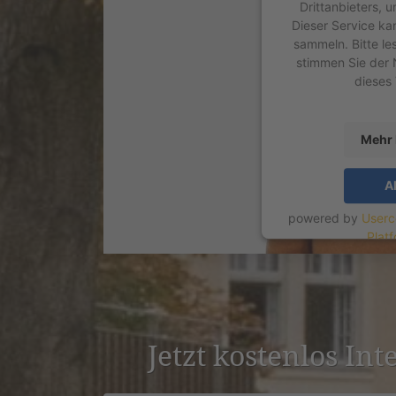
Drittanbieters, 
Dieser Service ka
sammeln. Bitte le
stimmen Sie der 
dieses
Mehr 
A
powered by
Userc
Plat
Jetzt kostenlos Int