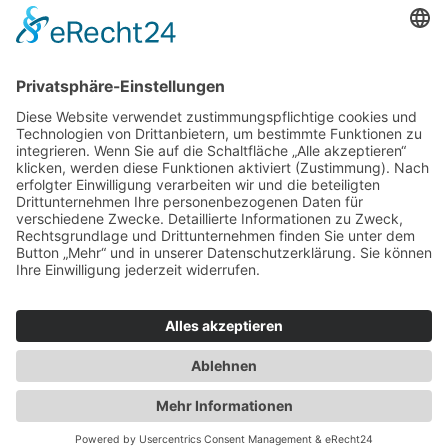
Haus oder Wohnung
verkaufen und darin
wohnen bleiben
Verkaufen Sie Ihr Haus oder Ihre
Eigen­tums­woh­nung und bleiben Sie
darin wohnen.
Jetzt Ermittlung starten »
Impressum
Datenschutz
Regional
© 2026 WohnBW