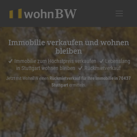
1
Immobilie verkaufen und wohnen
bleiben
Immobilie zum Höchstpreis verkaufen
Lebenslang
in Stuttgart wohnen bleiben
Rückmietverkauf
Jetzt mit WohnBW einen
Rückmietverkauf für Ihre Immobilie in 70437
Stuttgart
ermitteln.