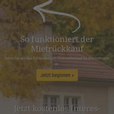
powered by
Usercentrics Consent
Management Platform
&
eRecht24
So funktioniert der
Mietrückkauf
Sehen Sie sich das Erklärvideo zum Rückmietverkauf für Ihre Immobilie
an.
Jetzt beginnen »
Jetzt kostenlos Inter­es­