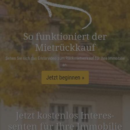
Management Platform
&
eRecht24
So funktioniert der
Mietrückkauf
Sehen Sie sich das Erklärvideo zum Rückmietverkauf für Ihre Immobilie
an.
Jetzt beginnen »
Jetzt kostenlos Inter­es­
senten für Ihre Immobilie