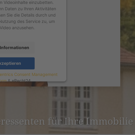
um Videoinhalte einzubetten.
nn Daten zu Ihren Aktivitäten
sen Sie die Details durch und
Nutzung des Service zu, um
 Video anzusehen.
Informationen
kzeptieren
entrics Consent Management
form
&
eRecht24
er­es­senten für Ihre Immobilie