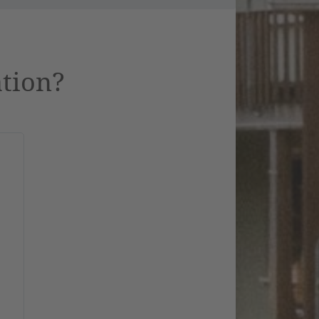
ation?