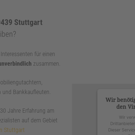
439 Stuttgart
eiben?
nteressenten für einen
unverbindlich
zusammen.
obiliengutachtern,
n und Bankkaufleuten.
Wir benöti
den Vi
r 30 Jahre Erfahrung am
Wir ver
zialisten auf dem Gebiet
Drittanbiete
n Stuttgart
Dieser Servic