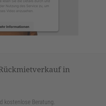
e lesen Sie die Details durch und
der Nutzung des Service zu, um
eses Video anzusehen.
ehr Informationen
Akzeptieren
sercentrics Consent Management
latform
&
eRecht24
 Rückmietverkauf in
und kostenlose Beratung.